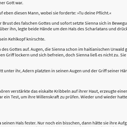
her Gott war.
 eben diesen Mann, wobei sie forderte: »Tu deine Pflicht.«
 Brust des falschen Gottes und sofort setzte Sienna sich in Bewegu
über ihn, legte beide Hände um den Hals des Scharlatans und drück
 sein Kehlkopf knirschte.
des Gottes auf. Augen, die Sienna schon im haitianischen Urwald g
en Griff lockern und sich befreien, doch Sienna ließ es nicht zu. 
ott unter ihr, Adern platzten in seinen Augen und der Griff seiner 
en verstärkte das eiskalte Kribbeln auf ihrer Haut, erzeugte einen
war ein Test, um ihre Willenskraft zu prüfen. Wieder und wieder hatte
einen Hals fester. Nur noch ein bisschen, dann hätte sie ihre Aufga