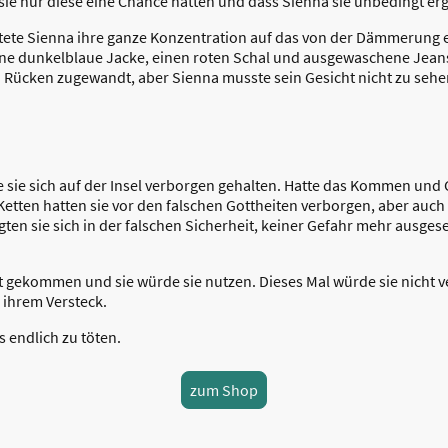
 sie nur diese eine Chance hatten und dass Sienna sie unbedingt er
tete Sienna ihre ganze Konzentration auf das von der Dämmerung 
g eine dunkelblaue Jacke, einen roten Schal und ausgewaschene Jea
n Rücken zugewandt, aber Sienna musste sein Gesicht nicht zu sehe
tte sie sich auf der Insel verborgen gehalten. Hatte das Kommen un
Ketten hatten sie vor den falschen Gottheiten verborgen, aber auch
en sie sich in der falschen Sicherheit, keiner Gefahr mehr ausgeset
t gekommen und sie würde sie nutzen. Dieses Mal würde sie nicht v
 ihrem Versteck.
s endlich zu töten.
zum Shop