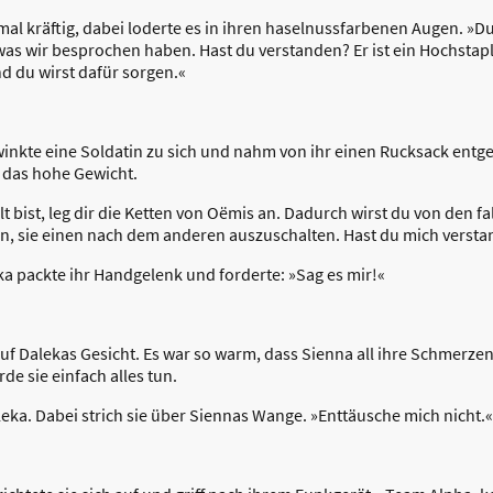
einmal kräftig, dabei loderte es in ihren haselnussfarbenen Augen. »D
was wir besprochen haben. Hast du verstanden? Er ist ein Hochstapl
nd du wirst dafür sorgen.«
 winkte eine Soldatin zu sich und nahm von ihr einen Rucksack entg
e das hohe Gewicht.
t bist, leg dir die Ketten von Oëmis an. Dadurch wirst du von den f
n, sie einen nach dem anderen auszuschalten. Hast du mich verst
a packte ihr Handgelenk und forderte: »Sag es mir!«
auf Dalekas Gesicht. Es war so warm, dass Sienna all ihre Schmerzen
de sie einfach alles tun.
aleka. Dabei strich sie über Siennas Wange. »Enttäusche mich nicht.«