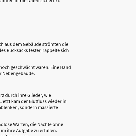
onntet ihr die Daten sichern?«
uch aus dem Gebäude strömten die
s Rucksacks fester, rappelte sich
n noch geschwächt waren. Eine Hand
der Nebengebäude.
z durch ihre Glieder, wie
Jetzt kam der Blutfluss wieder in
ablenken, sondern massierte
 endlose Warten, die Nächte ohne
um ihre Aufgabe zu erfüllen.