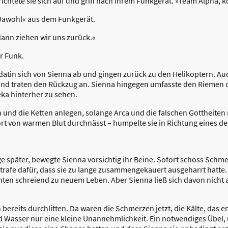
 richtete sie sich auf und griff nach ihrem Funkgerät. »Team Alpha, k
»Jawohl« aus dem Funkgerät.
dann ziehen wir uns zurück.«
r Funk.
datin sich von Sienna ab und gingen zurück zu den Helikoptern. A
und traten den Rückzug an. Sienna hingegen umfasste den Riemen de
eka hinterher zu sehen.
n und die Ketten anlegen, solange Arca und die falschen Gottheite
 dort von warmen Blut durchnässt – humpelte sie in Richtung eines 
 später, bewegte Sienna vorsichtig ihr Beine. Sofort schoss Schmer
Strafe dafür, dass sie zu lange zusammengekauert ausgeharrt hatte. 
en schreiend zu neuem Leben. Aber Sienna ließ sich davon nicht 
.
 bereits durchlitten. Da waren die Schmerzen jetzt, die Kälte, das
 Wasser nur eine kleine Unannehmlichkeit. Ein notwendiges Übel, 