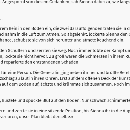
ben. Angespornt von diesem Gedanken, sah Sienna dabei zu, wie lan
h…
rem Bein in den Boden ein, die zwei darauffolgenden trafen sie in 
und nahm in die Luft zum Atmen. So abgelenkt, lockerte Sienna den 
 Chance, schubste sie von sich herunter und atmete keuchend ein.
 den Schultern und zerrten sie weg. Noch immer tobte der Kampf um
 an, lockte sie nicht hervor. Zu groß waren die Schmerzen in ihrem
nd reparierte den entstandenen Schaden.
für eine Person: Die Generalin ging neben ihr her und brüllte Befe
schlag zu laut in ihren Ohren. Erst auf dem offenen Deck der künstl
nna auf dem Boden auf, ächzte und krümmte sich zusammen. Noch i
a, hustete und spuckte Blut auf den Boden. Nur schwach schimmert
rn und zerrte sie in eine sitzende Position, bis Sienna ihr in die A
 verloren, unser Plan bleibt derselbe.«