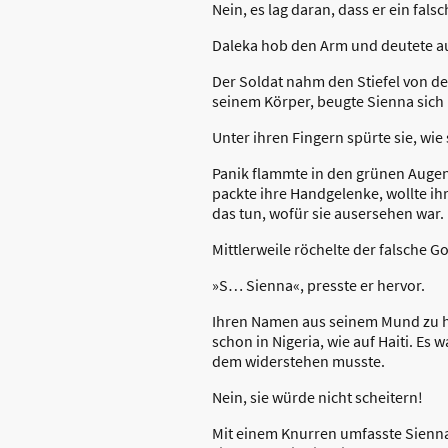
Nein, es lag daran, dass er ein falsc
Daleka hob den Arm und deutete auf
Der Soldat nahm den Stiefel von der
seinem Körper, beugte Sienna sich 
Unter ihren Fingern spürte sie, wie
Panik flammte in den grünen Augen 
packte ihre Handgelenke, wollte ihr
das tun, wofür sie ausersehen war.
Mittlerweile röchelte der falsche G
»S… Sienna«, presste er hervor.
Ihren Namen aus seinem Mund zu hör
schon in Nigeria, wie auf Haiti. Es 
dem widerstehen musste.
Nein, sie würde nicht scheitern!
Mit einem Knurren umfasste Sienna s