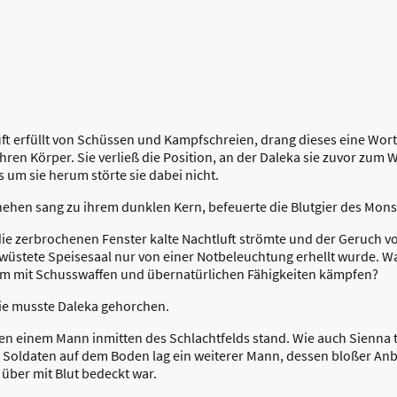
Luft erfüllt von Schüssen und Kampfschreien, drang dieses eine Wor
hren Körper. Sie verließ die Position, an der Daleka sie zuvor zum W
 um sie herum störte sie dabei nicht.
hen sang zu ihrem dunklen Kern, befeuerte die Blutgier des Monste
die zerbrochenen Fenster kalte Nachtluft strömte und der Geruch v
verwüstete Speisesaal nur von einer Notbeleuchtung erhellt wurde.
um mit Schusswaffen und übernatürlichen Fähigkeiten kämpfen?
Sie musste Daleka gehorchen.
neben einem Mann inmitten des Schlachtfelds stand. Wie auch Sienna
 Soldaten auf dem Boden lag ein weiterer Mann, dessen bloßer Anb
 über mit Blut bedeckt war.