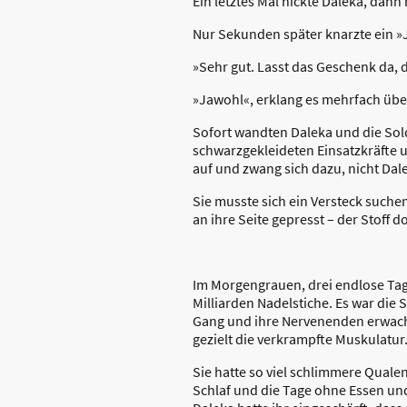
Ein letztes Mal nickte Daleka, dann
Nur Sekunden später knarzte ein 
»Sehr gut. Lasst das Geschenk da, 
»Jawohl«, erklang es mehrfach übe
Sofort wandten Daleka und die Sol
schwarzgekleideten Einsatzkräfte 
auf und zwang sich dazu, nicht Dal
Sie musste sich ein Versteck suche
an ihre Seite gepresst – der Stoff
Im Morgengrauen, drei endlose Tage
Milliarden Nadelstiche. Es war die 
Gang und ihre Nervenenden erwacht
gezielt die verkrampfte Muskulatur
Sie hatte so viel schlimmere Qualen
Schlaf und die Tage ohne Essen und